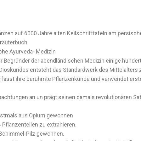
nzen auf 6000 Jahre alten Keilschrifttafeln am persisch
Kräuterbuch
liche Ayurveda- Medizin
er Begründer der abendländischen Medizin einige hundert
Dioskurides entsteht das Standardwerk des Mittelalters
verfasst ihre berühmte Pflanzenkunde und verwendet ers
bachtungen an un prägt seinen damals revolutionären Satz
erstmals aus Opium gewonnen
 Pflanzenteilen zu extrahieren.
m Schimmel-Pilz gewonnen.