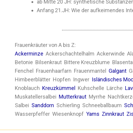
ab Mitte 20 JH: synthetische Substanzen
Anfang 21.JH: Wie der aufkeimendes Inte
Frauenkräuter von A bis Z:
Ackerminze
Ackerschachtelhalm Ackerwinde Al
Betonie Bilsenkraut Bittere Kreuzblume Blasen
Fenchel Frauenhaarfarn Frauenmantel
Galgant
Gä
Himbeerblätter Hopfen Ingwer
Isländisches Mo
Knoblauch
Kreuzkümmel
Kuhschelle Lärche
Lav
Muskatellersalbei
Mutterkraut
Myrrhe Nachtker
Salbei
Sanddorn
Schierling Schneeballbaum
Sch
Wasserpfeffer Wiesenknopf
Yams
Zinnkraut
Zi