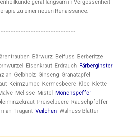
zenheilkunde gerät langsam in Vergessenheit
herapie zu einer neuen Renaissance.
ärentrauben Bärwurz Beifuss Berberitze
ornwurzel Eisenkraut Erdrauch
Färberginster
zian Gelbholz Ginseng Granatapfel
raut Keimzumpe Kermesbeere Klee Klette
alve Melisse Mistel
Mönchspeffer
leiminzekraut Preiselbeere Rauschpfeffer
mian Tragant
Veilchen
Walnuss Blätter