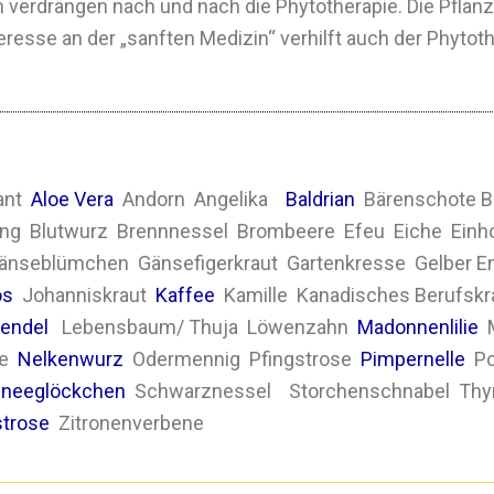
 verdrängen nach und nach die Phytotherapie. Die Pflan
resse an der „sanften Medizin“ verhilft auch der Phytot
ant
Aloe Vera
Andorn Angelika
Baldrian
Bärenschote B
tang Blutwurz Brennnessel Brombeere Efeu Eiche Einh
nseblümchen Gänsefigerkraut Gartenkresse Gelber En
os
Johanniskraut
Kaffee
Kamille Kanadisches Berufsk
endel
Lebensbaum/ Thuja Löwenzahn
Madonnenlilie
M
ze
Nelkenwurz
Odermennig Pfingstrose
Pimpernelle
Po
neeglöckchen
Schwarznessel Storchenschnabel Thy
strose
Zitronenverbene