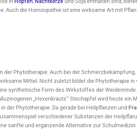
ise in
Hopfen
,
Nachtkerze
und Soja enthalten sind, bieten
 Auch die Homöopathie ist eine wirksame Art mit Pflanz
n in der Phytotherapie. Auch bei der Schmerzbekämpfung,
rksame Mittel. Nicht zuletzt bildet die Phytotherapie in
eine synthetische Form des Wirkstoffes der Weidenrinde.
alluzinogenen „Hexenkrauts“ Stechapfel wird heute ein M
n in der Phytotherapie. Da gerade bei Heilpflanzen und
Fra
Zusammenspiel verschiedener Substanzen der Heilpflanz
ine sanfte und ergänzende Alternative zur Schulmedizin.