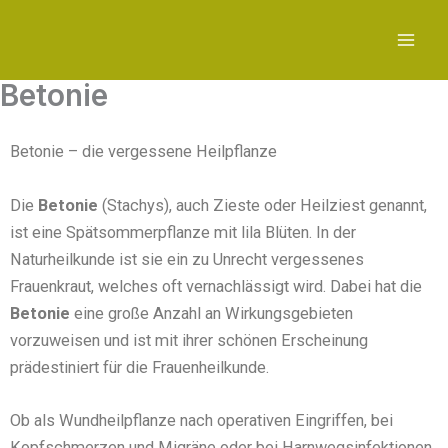
Zum
Inhalt
springen
Betonie
Betonie – die vergessene Heilpflanze
Die
Betonie
(Stachys), auch Zieste oder Heilziest genannt,
ist eine Spätsommerpflanze mit lila Blüten. In der
Naturheilkunde ist sie ein zu Unrecht vergessenes
Frauenkraut, welches oft vernachlässigt wird. Dabei hat die
Betonie
eine große Anzahl an Wirkungsgebieten
vorzuweisen und ist mit ihrer schönen Erscheinung
prädestiniert für die Frauenheilkunde.
Ob als Wundheilpflanze nach operativen Eingriffen, bei
Kopfschmerzen und Migräne oder bei Harnwegsinfektionen