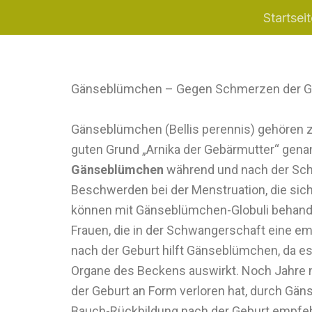
Zum
Startseit
Inhalt
springen
Gänseblümchen – Gegen Schmerzen der Ge
Gänseblümchen (Bellis perennis) gehören z
guten Grund „Arnika der Gebärmutter“ gen
Gänseblümchen
während und nach der Sch
Beschwerden bei der Menstruation, die sich
können mit Gänseblümchen-Globuli behande
Frauen, die in der Schwangerschaft eine e
nach der Geburt hilft Gänseblümchen, da es
Organe des Beckens auswirkt. Noch Jahre 
der Geburt an Form verloren hat, durch Gä
Bauch-Rückbildung nach der Geburt empfe