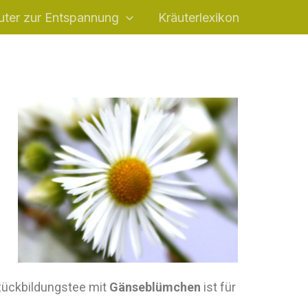
uter zur Entspannung
Kräuterlexikon
e
 Rückbildungstee mit
Gänseblümchen
ist für