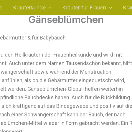
e
Kräuterkunde
Kräuter für Frauen
Krä
Gänseblümchen
bärmutter & für Babybauch
u den Heilkräutern der Frauenheilkunde und wird mit
annt. Auch unter dem Namen Tausendschön bekannt, hilft
wangerschaft sowie während der Menstruation.
 anfühlen, als ob die Gebärmutter eingequetscht wird,
lt werden. Gänseblümchen-Globuli helfen weiterhin
mpfindliche Bauchdecke haben. Auch für die Rückbildung
 sich kräftigend auf das Bindegewebe und positiv auf di
nach einer Schwangerschaft kann der Bauch, der nach
nseblümchen-Mittel wieder in Form gebracht werden. Ein
hlenswert.