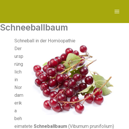
Zum
Inhalt
springen
Schneeballbaum
Schneball in der Homöopathie
Der
ursp
rüng
lich
in
Nor
dam
erik
a
beh
eimatete
Schneballbaum
(Viburnum prunifolium)