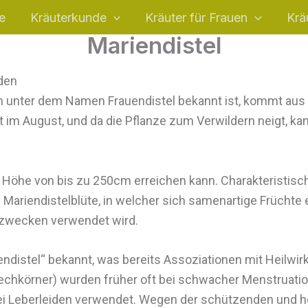
e
Kräuterkunde
Kräuter für Frauen
Krä
Mariendistel
rden
 unter dem Namen Frauendistel bekannt ist, kommt aus S
t im August, und da die Pflanze zum Verwildern neigt, 
ne Höhe von bis zu 250cm erreichen kann. Charakteristisch
Mariendistelblüte, in welcher sich samenartige Früchte ent
eilzwecken verwendet wird.
distel“ bekannt, was bereits Assoziationen mit Heilwir
Stechkörner) wurden früher oft bei schwacher Menstruat
bei Leberleiden verwendet. Wegen der schützenden und h