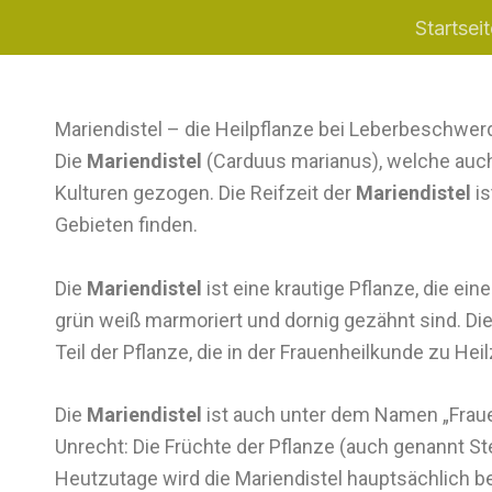
Zum
Startseit
Inhalt
springen
Mariendistel – die Heilpflanze bei Leberbeschwe
Die
Mariendistel
(Carduus marianus), welche auch
Kulturen gezogen. Die Reifzeit der
Mariendistel
is
Gebieten finden.
Die
Mariendistel
ist eine krautige Pflanze, die ei
grün weiß marmoriert und dornig gezähnt sind. Die 
Teil der Pflanze, die in der Frauenheilkunde zu H
Die
Mariendistel
ist auch unter dem Namen „Frauen
Unrecht: Die Früchte der Pflanze (auch genannt 
Heutzutage wird die Mariendistel hauptsächlich 