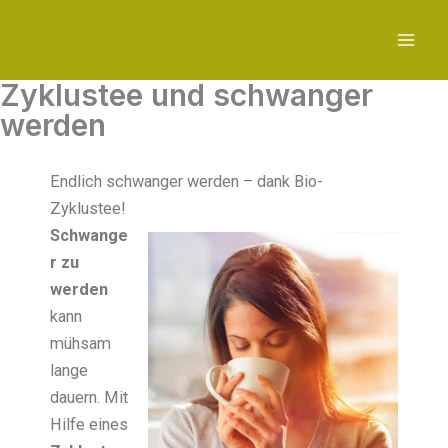
Zum
Inhalt
springen
Zyklustee und schwanger
werden
Endlich schwanger werden – dank Bio-
Zyklustee!
Schwange
r zu
werden
kann
mühsam
lange
dauern. Mit
Hilfe eines